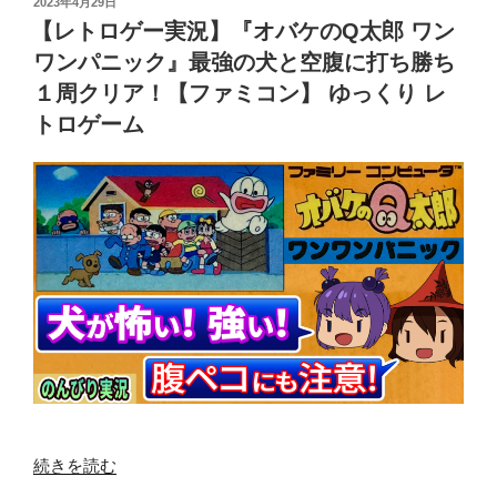
ー
投
2023年4月29日
法】
稿
ー
【レトロゲー実況】『オバケのQ太郎 ワン
ム”
で
日:
実
の
ワンパニック』最強の犬と空腹に打ち勝ち
か
況】
１周クリア！【ファミコン】 ゆっくり レ
み
ベ
トロゲーム
を
ス
泣
ト
か
エ
し
ン
に
デ
い
ィ
こ
ン
う！
グ
『魔
見
界
に
塔
い
士
く
SaGa』
で！
“【レ
続きを読む
【ゲ
『ソ
ト
ー