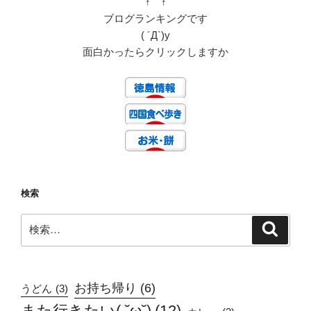
↑ ↑
ジ
ブログランキングです
ャ
( ´Д`)y
ン
面白かったらクリックしますか
プ！！
【フ
ァ
ミ
コ
ン】”
の
検索
検
検
索
索:
お持ち帰り
(6)
うどん
(3)
また行きたい( ˘ω˘)
(12)