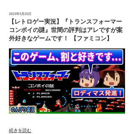
ロ
ロ
ム
モ
ゲ
ボ
投
2023年3月25日
ン
稿
ー
【レトロゲー実況】『トランスフォーマー
ー
の
日:
実
イ】”
コンボイの謎』世間の評判はアレですが案
鍵』
況】
の
外好きなゲームです！ 【ファミコン】
【フ
『オ
ァ
バ
ミ
ケ
コ
の
ン】”
Q
の
太
郎
ワ
ン
ワ
ン
パ
ニ
“【レ
続きを読む