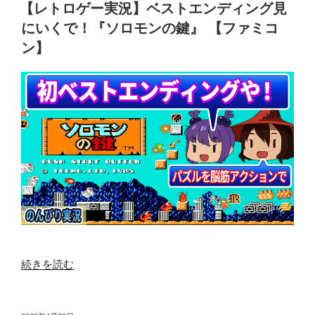
稿
ー
【レトロゲー実況】ベストエンディング見
イ
日:
実
にいくで！『ソロモンの鍵』 【ファミコ
ワ
況】
ン】
ー
大
ル
陸
ド』
世
【フ
界
ァ
で
ミ
最
コ
強！
ン】
七
ゆ
英
っ
雄
く
と
り
し
レ
て
“【レ
続きを読む
ト
【吸
ト
ロ
収
ロ
ゲ
の
ゲ