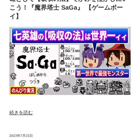
ァ
況】
こう！『魔界塔士 SaGa』 【ゲームボー
ミ
コ
イ】
コ
ナ
ン】
ミ
ゆ
の
っ
お
く
祭
り
り
レ
ゲ
ト
ー！
ロ
前
ゲ
後
ー
編！！
ム”
『コ
の
ナ
“【レ
続きを読む
ミ
ト
ワ
ロ
イ
ゲ
投
2023年7月15日
ワ