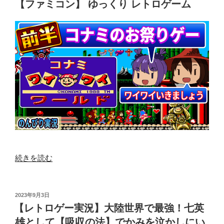
【ファミコン】 ゆっくり レトロゲーム
ン】
合
ゆ
体・
っ
分
く
離
り
シ
レ
ュ
ト
ー
ロ
テ
ゲ
ィ
ー
ン
ム”
グ！
の
『テ
ラ
“【レ
続きを読む
ク
ト
レ
ロ
ス
ゲ
投
2023年9月3日
タ』
稿
ー
【レトロゲー実況】大陸世界で最強！七英
【フ
日:
実
雄として【吸収の法】でかみを泣かしにい