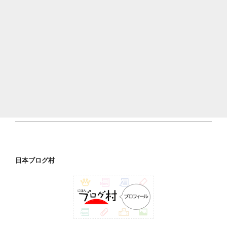
ゲ
げ
ー
最
ム
終
で
兵
す！
器
【フ
は
ァ
火
ミ
炎
コ
瓶！
ン】”
ジ
の
ャ
ン
プ
日本ブログ村
シ
ュ
ー
ズ
で
大