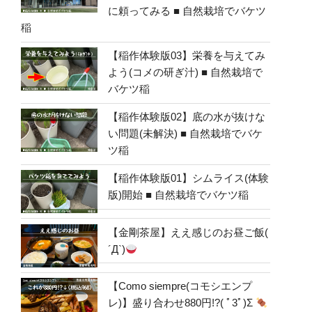
に頼ってみる ■ 自然栽培でバケツ
稲
【稲作体験版03】栄養を与えてみ
よう(コメの研ぎ汁) ■ 自然栽培で
バケツ稲
【稲作体験版02】底の水が抜けな
い問題(未解決) ■ 自然栽培でバケ
ツ稲
【稲作体験版01】シムライス(体験
版)開始 ■ 自然栽培でバケツ稲
【金剛茶屋】ええ感じのお昼ご飯(
´Д`)
【Como siempre(コモシエンプ
レ)】盛り合わせ880円!?( ﾟ3ﾟ)Σ