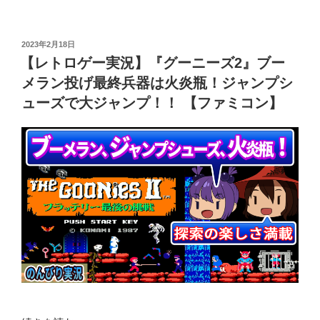
ッ
ト
ク』
ロ
最
ゲ
投
2023年2月18日
強
稿
ー
【レトロゲー実況】『グーニーズ2』ブー
の
日:
実
メラン投げ最終兵器は火炎瓶！ジャンプシ
犬
況】
ューズで大ジャンプ！！ 【ファミコン】
と
『ト
空
ラ
腹
ン
に
ス
打
フ
ち
ォ
勝
ー
ち
マ
１
ー
周
コ
ク
ン
リ
ボ
ア！
イ