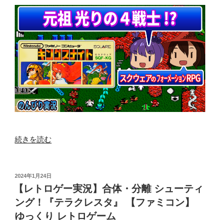
“【レ
続きを読む
ト
ロ
ゲ
投
2024年1月24日
稿
ー
【レトロゲー実況】合体・分離 シューティ
日:
実
ング！『テラクレスタ』 【ファミコン】
況】
ゆっくり レトロゲーム