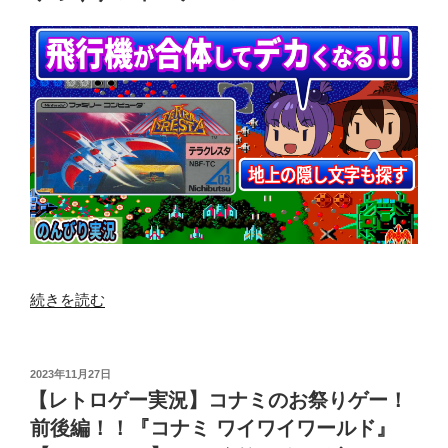
元
祖
光
り
の
４
戦
士!?
『キ
ン
グ
ス
ナ
“【レ
続きを読む
イ
ト
ト』
ロ
【フ
ゲ
投
2023年11月27日
ァ
稿
ー
【レトロゲー実況】コナミのお祭りゲー！
ミ
日:
実
前後編！！『コナミ ワイワイワールド』
コ
況】