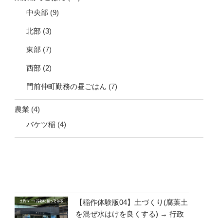
中央部
(9)
北部
(3)
東部
(7)
西部
(2)
門前仲町勤務の昼ごはん
(7)
農業
(4)
バケツ稲
(4)
【稲作体験版04】土づくり(腐葉土
を混ぜ水はけを良くする) → 行政