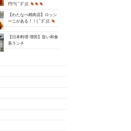
円!?( ﾟ3ﾟ)Σ
【わたなべ精肉店】ロッシ
ーニがある！！( ﾟ3ﾟ)Σ
【日本料理 増田】旨い和食
系ランチ
)
)