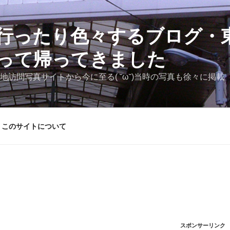
行ったり色々するブログ・東
って帰ってきました
地訪問写真サイトから今に至る( ˘ω˘)当時の写真も徐々に掲載
このサイトについて
スポンサーリンク