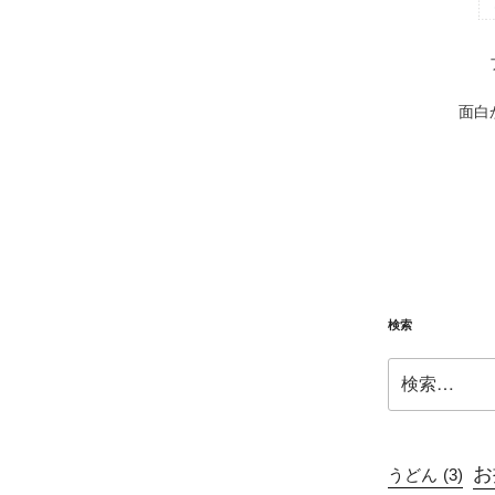
面白
検索
検
索:
お
うどん
(3)