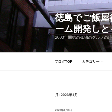
コ
ン
テ
徳島でご飯屋
ン
ーム開発しと
ツ
へ
2000年開始の孤独のグルメの現
ス
キ
ッ
プ
ブログTOP
カテゴリー
月:
2023年1月
投
2023年1月8日