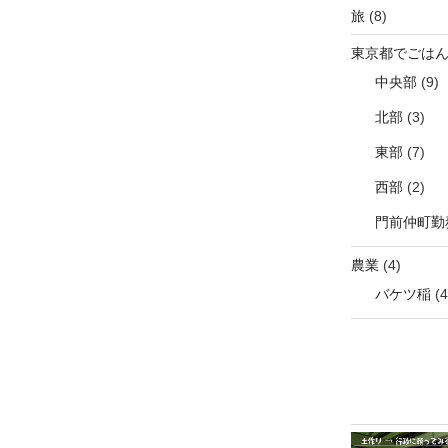
旅
(8)
東京都でごは
中央部
(9)
北部
(3)
東部
(7)
西部
(2)
門前仲町勤
農業
(4)
バケツ稲
(4