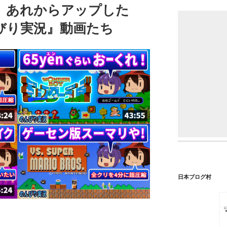
日版 あれからアップした
びり実況』動画たち
日本ブログ村