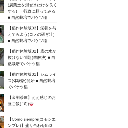
(腐葉土を混ぜ水はけを良く
する) → 行政に頼ってみる
■ 自然栽培でバケツ稲
【稲作体験版03】栄養を与
えてみよう(コメの研ぎ汁)
■ 自然栽培でバケツ稲
【稲作体験版02】底の水が
抜けない問題(未解決) ■ 自
然栽培でバケツ稲
【稲作体験版01】シムライ
ス(体験版)開始 ■ 自然栽培
でバケツ稲
【金剛茶屋】ええ感じのお
昼ご飯( ´Д`)
【Como siempre(コモシエ
ンプレ)】盛り合わせ880