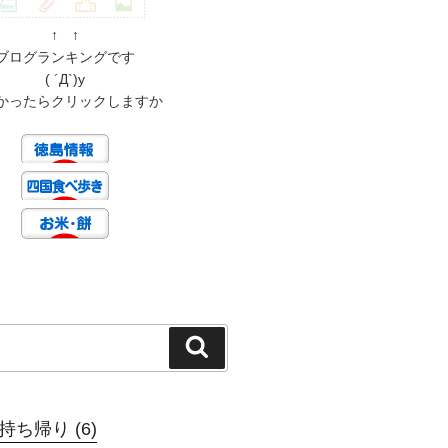
↑ ↑
ブログランキングです
( ´Д`)y
かったらクリックしますか
検
索
持ち帰り
(6)