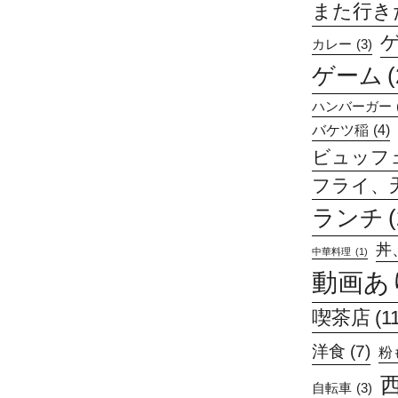
また行きたい
カレー
(3)
ゲーム
(
ハンバーガー
バケツ稲
(4)
ビュッフ
フライ、
ランチ
丼
中華料理
(1)
動画あ
喫茶店
(1
洋食
(7)
粉
自転車
(3)