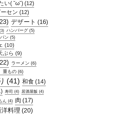
( ˘ω˘)
(12)
ゲーセン
(12)
23)
デザート
(16)
ハンバーグ
(5)
(3)
パン
(5)
ェ
(10)
天ぷら
(9)
(22)
ラーメン
(6)
、重もの
(6)
り
(41)
和食
(14)
1)
寿司
(4)
居酒屋飯
(4)
肉
(17)
もん
(4)
西洋料理
(20)