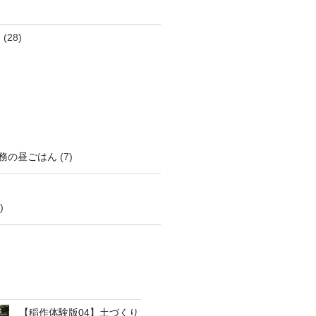
ん
(28)
務の昼ごはん
(7)
)
【稲作体験版04】土づくり