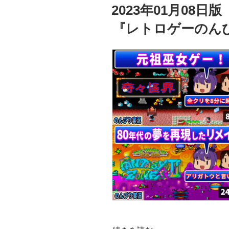
稿
2023年01月08
日:
『レトロゲーのん