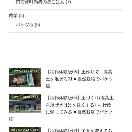
門前仲町勤務の昼ごはん
(7)
農業
(5)
バケツ稲
(5)
【稲作体験版05】土作りで、腐葉
土を混ぜる01 ■ 自然栽培でバケツ
稲
【稲作体験版04】土づくり(腐葉土
を混ぜ水はけを良くする) → 行政
に頼ってみる ■ 自然栽培でバケツ
稲
【稲作体験版03】栄養を与えてみ