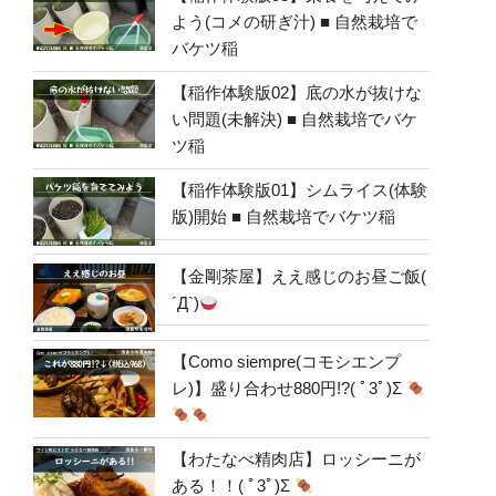
よう(コメの研ぎ汁) ■ 自然栽培で
バケツ稲
【稲作体験版02】底の水が抜けな
い問題(未解決) ■ 自然栽培でバケ
ツ稲
【稲作体験版01】シムライス(体験
版)開始 ■ 自然栽培でバケツ稲
【金剛茶屋】ええ感じのお昼ご飯(
´Д`)
【Como siempre(コモシエンプ
レ)】盛り合わせ880円!?( ﾟ3ﾟ)Σ
【わたなべ精肉店】ロッシーニが
ある！！( ﾟ3ﾟ)Σ