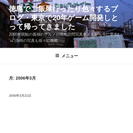
コ
徳島でご飯屋行ったり色々するブ
ン
ログ・東京で20年ゲーム開発しと
テ
ン
って帰ってきました
ツ
2000年開始の孤独のグルメの現地訪問写真サイトから今に至る(
へ
˘ω˘)当時の写真も徐々に掲載
ス
キ
メニュー
ッ
プ
月:
2006年3月
投
2006年3月21日
稿
日: