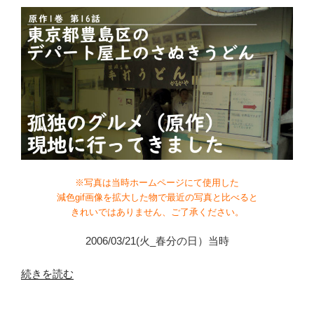
※写真は当時ホームページにて使用した
減色gif画像を拡大した物で最近の写真と比べると
きれいではありません、ご了承ください。
2006/03/21(火_春分の日）当時
“原
続きを読む
作
1