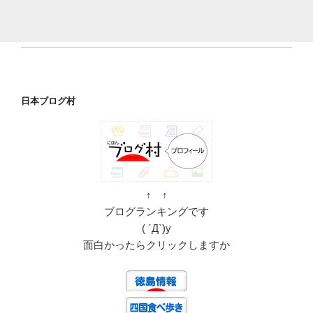
上
の
さ
ぬ
き
う
日本ブログ村
ど
ん】”
の
↑ ↑
ブログランキングです
( ´Д`)y
面白かったらクリックしますか