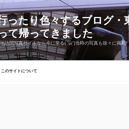
行ったり色々するブログ・東
って帰ってきました
地訪問写真サイトから今に至る( ˘ω˘)当時の写真も徐々に掲載
このサイトについて