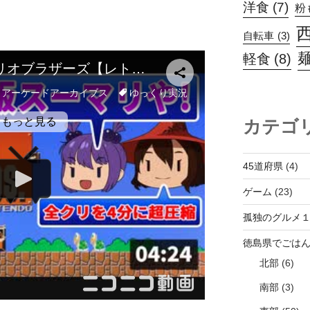
洋食
(7)
粉
自転車
(3)
軽食
(8)
カテゴ
45道府県
(4)
ゲーム
(23)
孤独のグルメ
徳島県でごは
北部
(6)
南部
(3)