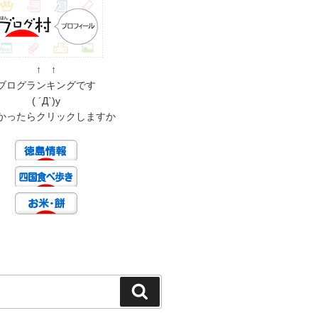
↑ ↑
ブログランキングです
( ´Д`)y
かったらクリックしますか
検
索