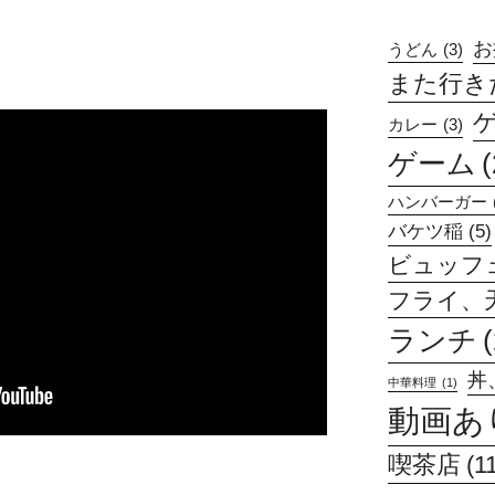
お
うどん
(3)
また行きたい
カレー
(3)
ゲーム
(
ハンバーガー
バケツ稲
(5)
ビュッフ
フライ、
ランチ
丼
中華料理
(1)
動画あ
喫茶店
(1