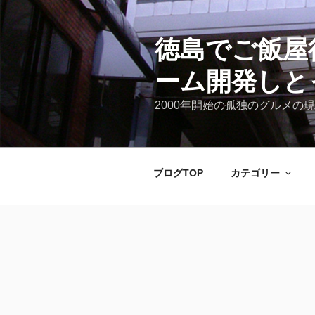
コ
ン
テ
徳島でご飯屋
ン
ーム開発しと
ツ
へ
2000年開始の孤独のグルメの現
ス
キ
ッ
プ
ブログTOP
カテゴリー