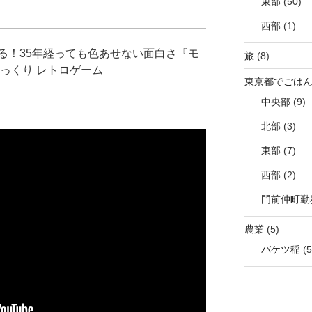
東部
(50)
西部
(1)
る！35年経っても色あせない面白さ『モ
旅
(8)
っくり レトロゲーム
東京都でごは
中央部
(9)
北部
(3)
東部
(7)
西部
(2)
門前仲町勤
農業
(5)
バケツ稲
(5