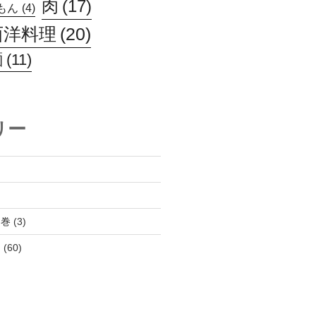
肉
(17)
もん
(4)
西洋料理
(20)
麺
(11)
リー
１巻
(3)
ん
(60)