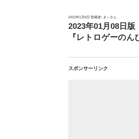
投
2023年1月8日
投稿者:
ま～さん
稿
2023年01月08
日:
『レトロゲーのん
スポンサーリンク