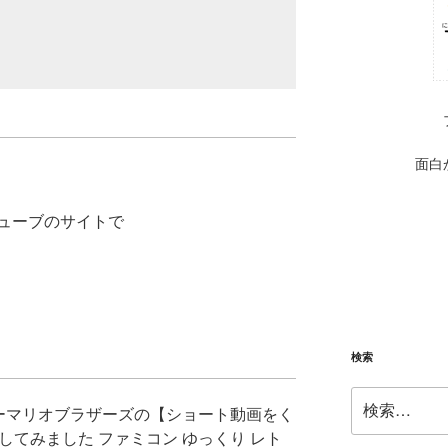
面白
ューブのサイトで
検索
検
パーマリオブラザーズの【ショート動画をく
索:
してみました ファミコン ゆっくり レト