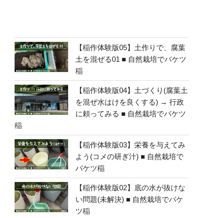
【稲作体験版05】土作りで、腐葉
土を混ぜる01 ■ 自然栽培でバケツ
稲
【稲作体験版04】土づくり(腐葉土
を混ぜ水はけを良くする) → 行政
に頼ってみる ■ 自然栽培でバケツ
稲
【稲作体験版03】栄養を与えてみ
よう(コメの研ぎ汁) ■ 自然栽培で
バケツ稲
【稲作体験版02】底の水が抜けな
い問題(未解決) ■ 自然栽培でバケ
ツ稲