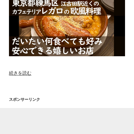
沿
い
の
【羅
毘
徒
軒】
の
ラ
ー
“東
続きを読む
メ
京
ン”
都
の
練
スポンサーリンク
馬
区
江
古
田