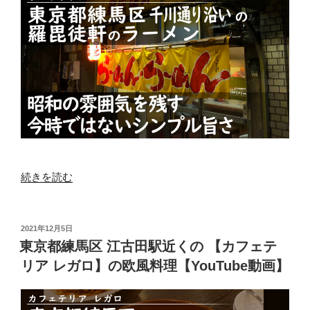
“東
続きを読む
京
都
練
投
2021年12月5日
稿
馬
東京都練馬区 江古田駅近くの 【カフェテ
日:
区
リア レガロ】の欧風料理【YouTube動画】
千
川
通