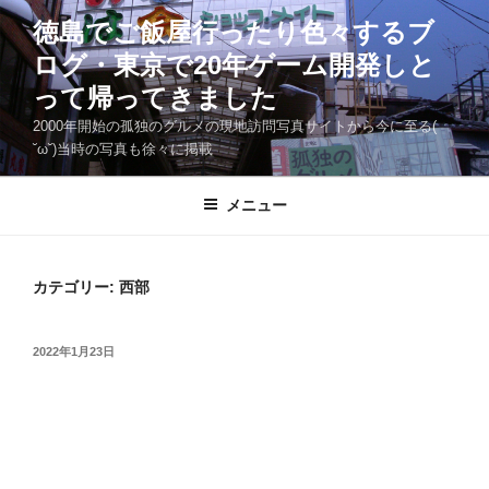
コ
徳島でご飯屋行ったり色々するブ
ン
ログ・東京で20年ゲーム開発しと
テ
ン
って帰ってきました
ツ
2000年開始の孤独のグルメの現地訪問写真サイトから今に至る(
へ
˘ω˘)当時の写真も徐々に掲載
ス
キ
メニュー
ッ
プ
カテゴリー:
西部
投
2022年1月23日
稿
日: