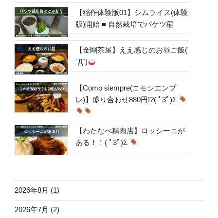
【稲作体験版01】シムライス(体験
版)開始 ■ 自然栽培でバケツ稲
【金剛茶屋】ええ感じのお昼ご飯(
´Д`)
【Como siempre(コモシエンプ
レ)】盛り合わせ880円!?( ﾟ3ﾟ)Σ
【わたなべ精肉店】ロッシーニが
ある！！( ﾟ3ﾟ)Σ
2026年8月
(1)
2026年7月
(2)