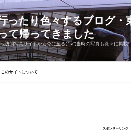
行ったり色々するブログ・東
って帰ってきました
地訪問写真サイトから今に至る( ˘ω˘)当時の写真も徐々に掲載
このサイトについて
スポンサーリンク