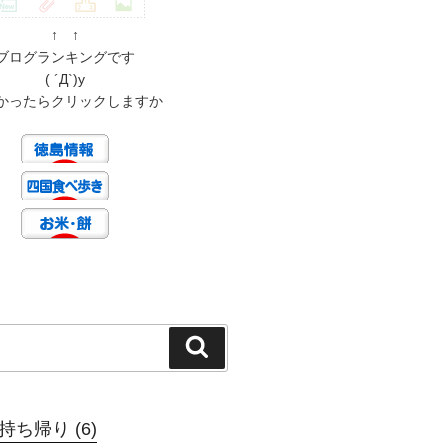
↑ ↑
ブログランキングです
( ´Д`)y
かったらクリックしますか
検
索
持ち帰り
(6)