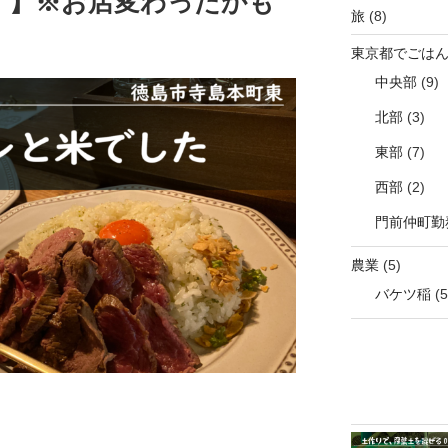
。】※お店変わったかも
旅
(8)
東京都でごは
中央部
(9)
北部
(3)
東部
(7)
西部
(2)
門前仲町勤
農業
(5)
バケツ稲
(5