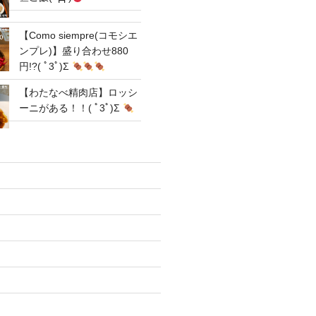
【Como siempre(コモシエ
ンプレ)】盛り合わせ880
円!?( ﾟ3ﾟ)Σ
【わたなべ精肉店】ロッシ
ーニがある！！( ﾟ3ﾟ)Σ
)
)