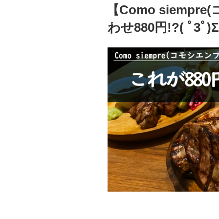
稿
【Como siemp
日:
わせ880円!?( ﾟ3ﾟ)