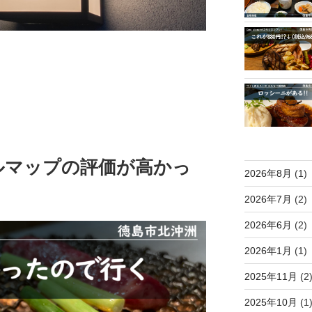
ルマップの評価が高かっ
2026年8月
(1)
2026年7月
(2)
2026年6月
(2)
2026年1月
(1)
2025年11月
(2
2025年10月
(1