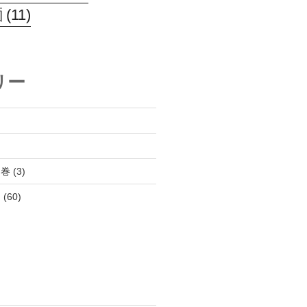
麺
(11)
リー
１巻
(3)
ん
(60)