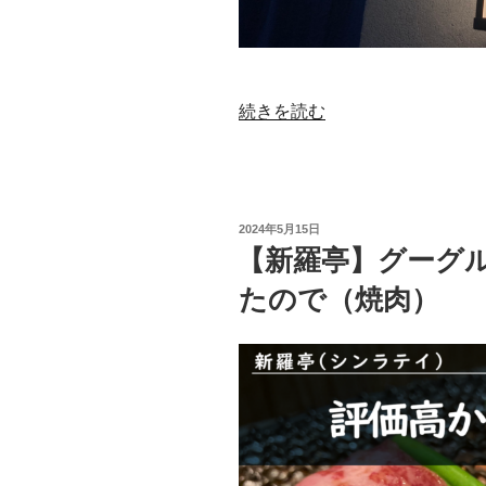
ん”
の
“【焼
続きを読む
肉
割
烹
の
投
2024年5月15日
べ】
稿
【新羅亭】グーグ
日:
肉
たので（焼肉）
汁、
柔
ら
か、
こ
れ
は
い