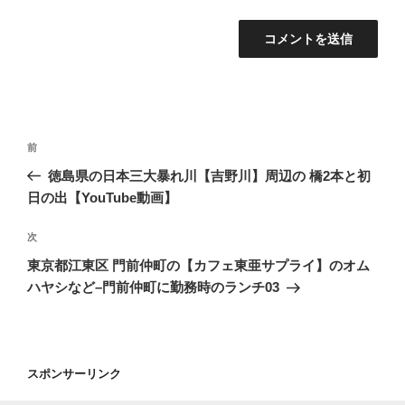
投
前
前
稿
の
徳島県の日本三大暴れ川【吉野川】周辺の 橋2本と初
ナ
投
日の出【YouTube動画】
ビ
稿
ゲ
次
次
の
ー
東京都江東区 門前仲町の【カフェ東亜サプライ】のオム
投
シ
ハヤシなど–門前仲町に勤務時のランチ03
稿
ョ
ン
スポンサーリンク