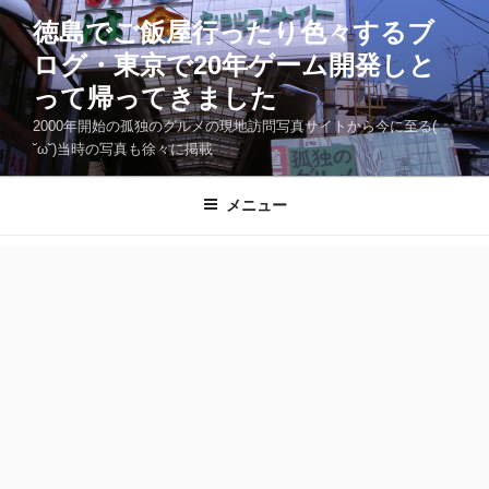
コ
徳島でご飯屋行ったり色々するブ
ン
ログ・東京で20年ゲーム開発しと
テ
ン
って帰ってきました
ツ
2000年開始の孤独のグルメの現地訪問写真サイトから今に至る(
へ
˘ω˘)当時の写真も徐々に掲載
ス
キ
メニュー
ッ
プ