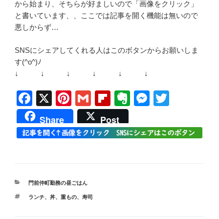
から始まり、そちらが好ましいので「画像をクリック」
と書いています、、ここでは記事を開く機能は無いので
悪しからず…
SNSにシェアしてくれる人はこのボタンからお願いしま
す(^o^)ﾉ
↓ ↓ ↓ ↓ ↓ ↓
F
X
Pi
G
Fl
E
M
T
a
nt
m
ip
v
e
wi
Share
Post
c
er
ail
b
er
ss
tt
e
e
o
n
e
er
b
st
ar
ot
n
o
d
e
g
カ
門前仲町勤務の昼ごはん
o
er
テ
タ
ランチ
、
丼、重もの
、
寿司
ゴ
k
グ
リ
ー