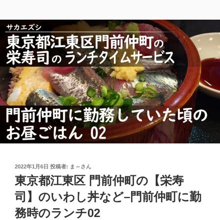
投
2022年1月6日
投稿者:
ま～さん
稿
東京都江東区 門前仲町の【栄寿
日:
司】のいわし丼など–門前仲町に勤
務時のランチ02