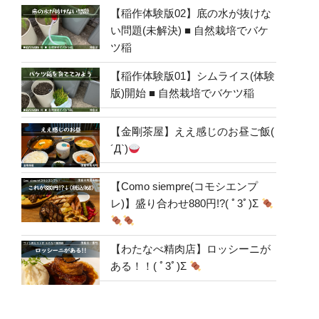
【稲作体験版02】底の水が抜けな
い問題(未解決) ■ 自然栽培でバケ
ツ稲
【稲作体験版01】シムライス(体験
版)開始 ■ 自然栽培でバケツ稲
【金剛茶屋】ええ感じのお昼ご飯(
´Д`)
【Como siempre(コモシエンプ
レ)】盛り合わせ880円!?( ﾟ3ﾟ)Σ
【わたなべ精肉店】ロッシーニが
ある！！( ﾟ3ﾟ)Σ