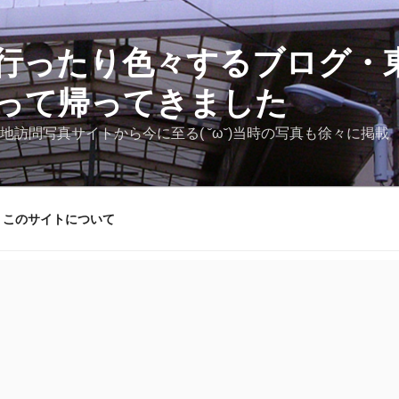
行ったり色々するブログ・東
って帰ってきました
地訪問写真サイトから今に至る( ˘ω˘)当時の写真も徐々に掲載
このサイトについて