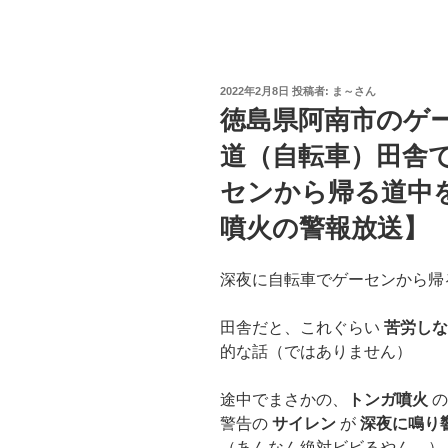
投
2022年2月8日
投稿者:
ま～さん
稿
徳島県阿南市のゲ
日:
道（自転車）田舎
センから帰る道中
噴火の警報放送】
深夜に自転車でゲーセンから帰
田舎だと、これぐらい
苦労し
的な話（ではありません）
途中でまさかの、
トンガ噴火
の
警告の
サイレン
が
深夜に鳴り
（あんなん絶対ビビるやん…）