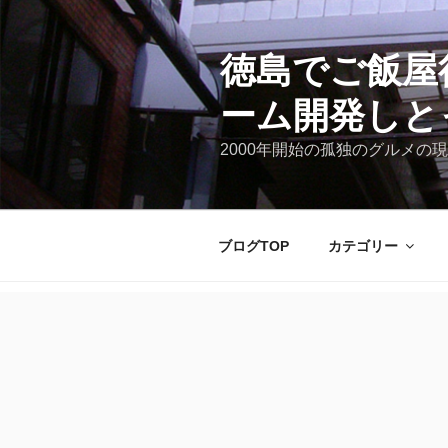
コ
ン
テ
徳島でご飯屋
ン
ーム開発しと
ツ
へ
2000年開始の孤独のグルメの現
ス
キ
ッ
プ
ブログTOP
カテゴリー