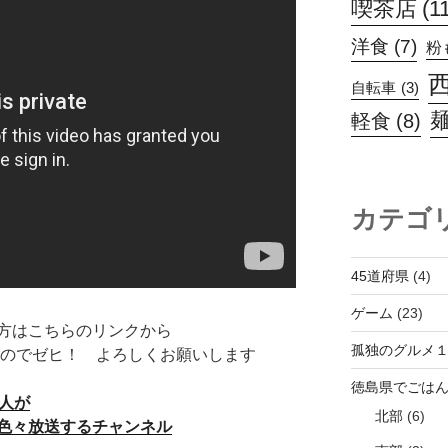
喫茶店
(1
洋食
(7)
粉
自転車
(3)
軽食
(8)
カテゴ
45道府県
(4)
ゲーム
(23)
方はこちらのリンクから
孤独のグルメ
のでゼヒ！ よろしくお願いします
徳島県でごは
人が
北部
(6)
色々放送するチャンネル