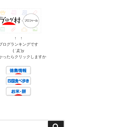
↑ ↑
ブログランキングです
( ´Д`)y
かったらクリックしますか
検