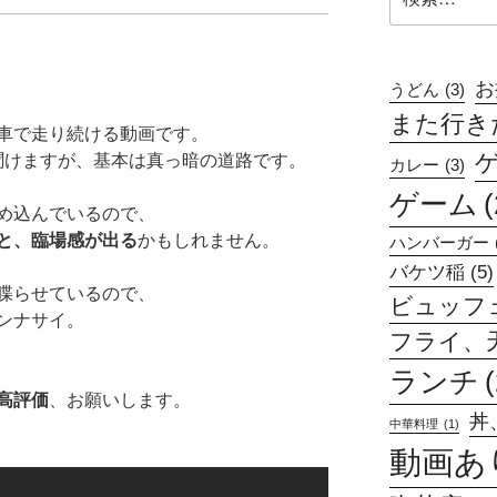
索:
お
うどん
(3)
また行きたい
車で走り続ける動画です。
聞けますが、基本は真っ暗の道路です。
カレー
(3)
ゲーム
(
め込んでいるので、
と、臨場感が出る
かもしれません。
ハンバーガー
バケツ稲
(5)
喋らせているので、
ビュッフ
ンナサイ。
フライ、
ランチ
高評価
、お願いします。
丼
中華料理
(1)
動画あ