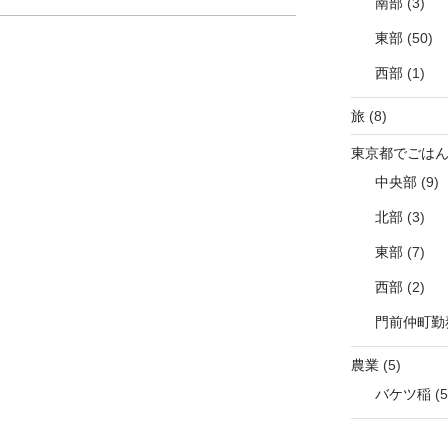
南部
(3)
東部
(50)
西部
(1)
旅
(8)
東京都でごは
中央部
(9)
北部
(3)
東部
(7)
西部
(2)
門前仲町勤
農業
(5)
バケツ稲
(5