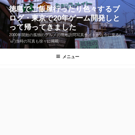
コ
徳島でご飯屋行ったり色々するブ
ン
ログ・東京で20年ゲーム開発しと
テ
ン
って帰ってきました
ツ
2000年開始の孤独のグルメの現地訪問写真サイトから今に至る(
へ
˘ω˘)当時の写真も徐々に掲載
ス
キ
メニュー
ッ
プ