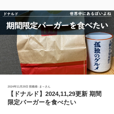
投
2024年11月29日
投稿者:
ま～さん
稿
【ドナルド】2024,11,29更新 期間
日:
限定バーガーを食べたい