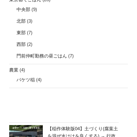
中央部
(9)
北部
(3)
東部
(7)
西部
(2)
門前仲町勤務の昼ごはん
(7)
農業
(4)
バケツ稲
(4)
【稲作体験版04】土づくり(腐葉土
を混ぜ水はけを良くする) → 行政