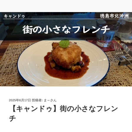
投
2025年6月17日
投稿者:
ま～さん
稿
【キャンドゥ】街の小さなフレン
日:
チ