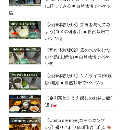
に頼ってみる ■ 自然栽培でバケツ
稲
【稲作体験版03】栄養を与えてみ
よう(コメの研ぎ汁) ■ 自然栽培で
バケツ稲
【稲作体験版02】底の水が抜けな
い問題(未解決) ■ 自然栽培でバケ
ツ稲
【稲作体験版01】シムライス(体験
版)開始 ■ 自然栽培でバケツ稲
【金剛茶屋】ええ感じのお昼ご飯(
´Д`)
【Como siempre(コモシエンプ
レ)】盛り合わせ880円!?( ﾟ3ﾟ)Σ