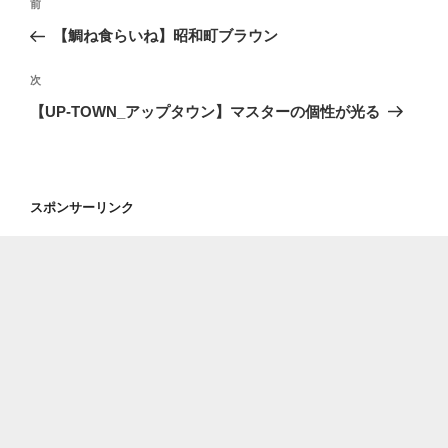
前
前
稿
の
【鯛ね食らいね】昭和町ブラウン
ナ
投
ビ
稿
次
次
ゲ
の
【UP-TOWN_アップタウン】マスターの個性が光る
投
ー
稿
シ
ョ
スポンサーリンク
ン