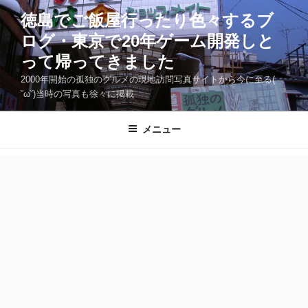
コ
徳島でご飯屋行ったり色々するブ
ン
ログ・東京で20年ゲーム開発しと
テ
ン
って帰ってきました
ツ
2000年開始の孤独のグルメの現地訪問写真サイトから今に至る(
へ
˘ω˘)当時の写真も徐々に掲載
ス
キ
メニュー
ッ
プ