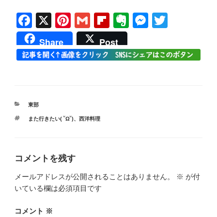
F
X
Pi
G
Fl
E
M
T
a
nt
m
ip
v
e
wi
Share
Post
c
er
ail
b
er
ss
tt
e
e
o
n
e
er
b
st
ar
ot
n
o
d
e
g
カ
東部
o
er
テ
タ
また行きたい( ˘Ω˘)
、
西洋料理
ゴ
k
グ
リ
ー
コメントを残す
メールアドレスが公開されることはありません。
※
が付
いている欄は必須項目です
コメント
※