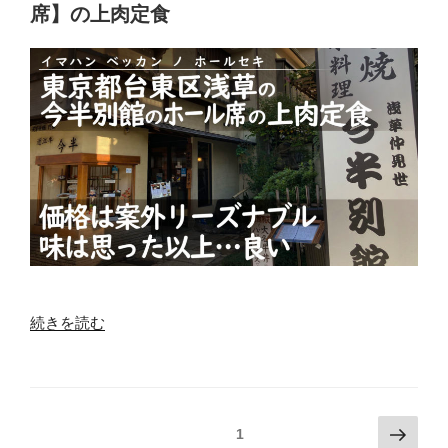
区
席】の上肉定食
ー
門
ル】
前
の
仲
ラ
町
ン
【タ
チ
ッ
ブ
プ
ッ
ロ
フ
ボ
ェ”
ー
の
ン】
の
カ
“東
続きを読む
レ
京
ー
都
ワ
台
ン
東
投
次
固定ページ
1
プ
区