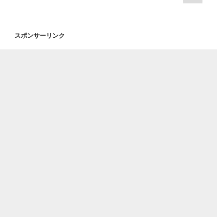
の
稿
レ
浅
ペ
の
ー
草
ー
ト
ペ
の
スポンサーリンク
ジ
な
【今
ー
ど–
半
ジ
門
別
送
前
館
り
仲
の
町
ホ
に
ー
勤
ル
務
席】
時
の
の
上
ラ
肉
ン
定
チ
食”
06”
の
の