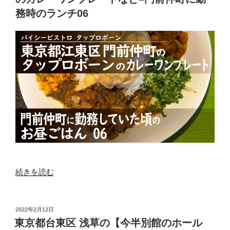
町
区
務時のランチ06
に
【帝
勤
国
務
ホ
時
テ
の
ル】
ラ
の
ン
【イ
チ
ン
07”
ペ
の
リ
ア
ル
バ
“東
続きを読む
イ
京
キ
都
ン
江
投
2022年2月12日
グ
稿
東
東京都台東区 浅草の【今半別館のホール
サ
日: