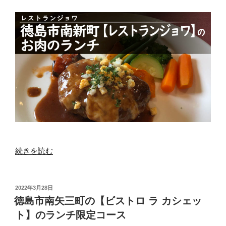
ウ
ン】
マ
ス
タ
ー
の
個
性
が
光
る”
の
“徳
続きを読む
島
市
南
投
2022年3月28日
稿
新
徳島市南矢三町の【ビストロ ラ カシェッ
日:
町
ト】のランチ限定コース
【レ