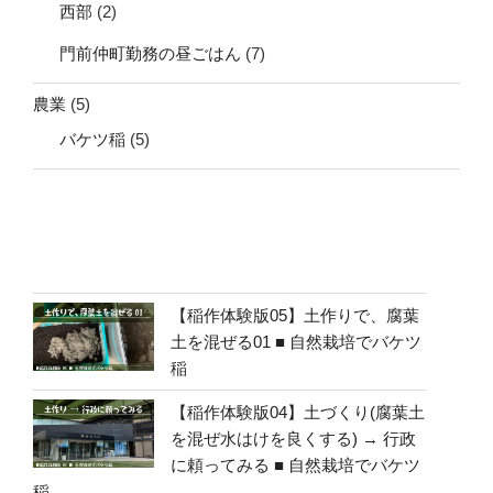
西部
(2)
門前仲町勤務の昼ごはん
(7)
農業
(5)
バケツ稲
(5)
【稲作体験版05】土作りで、腐葉
土を混ぜる01 ■ 自然栽培でバケツ
稲
【稲作体験版04】土づくり(腐葉土
を混ぜ水はけを良くする) → 行政
に頼ってみる ■ 自然栽培でバケツ
稲