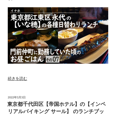
の
【ビ
ス
ト
ロ
ラ
カ
シ
ェ
ッ
ト】
の
ラ
“東
続きを読む
ン
京
チ
都
限
江
投
2022年3月3日
定
稿
東
東京都千代田区【帝国ホテル】の【インペ
コ
日:
区
リアルバイキング サール】 のランチブッ
ー
永