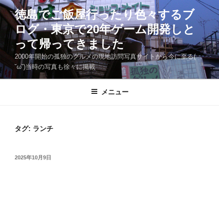
コ
徳島でご飯屋行ったり色々するブ
ン
ログ・東京で20年ゲーム開発しと
テ
ン
って帰ってきました
ツ
2000年開始の孤独のグルメの現地訪問写真サイトから今に至る(
へ
˘ω˘)当時の写真も徐々に掲載
ス
キ
メニュー
ッ
プ
タグ:
ランチ
投
2025年10月9日
稿
日: