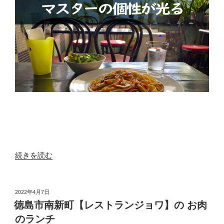
食
系
ラ
ン
チ”
の
“【UP-
続きを読む
TOWN_
ア
ッ
投
2022年4月7日
稿
プ
徳島市南新町【レストランジョワ】の お肉
日:
タ
のランチ