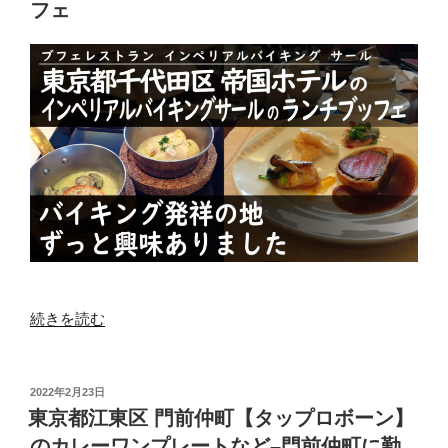
フェ
ス”
代
の
の
【い
な
穂】
の
各
種
日
替
わ
り
ラ
“東
続きを読む
ン
京
チ–
都
門
千
投
2022年2月23日
前
稿
代
東京都江東区 門前仲町【タップロボーン】
仲
日:
田
のカレーワンプレートなど–門前仲町に勤