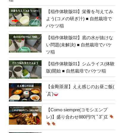
【稲作体験版03】栄養を与えてみ
よう(コメの研ぎ汁) ■ 自然栽培で
バケツ稲
【稲作体験版02】底の水が抜けな
い問題(未解決) ■ 自然栽培でバケ
ツ稲
【稲作体験版01】シムライス(体験
版)開始 ■ 自然栽培でバケツ稲
【金剛茶屋】ええ感じのお昼ご飯(
´Д`)
【Como siempre(コモシエンプ
レ)】盛り合わせ880円!?( ﾟ3ﾟ)Σ