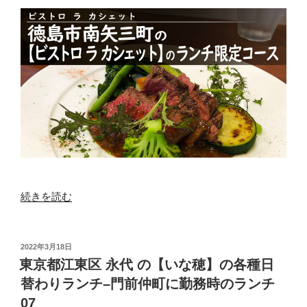
ス
ト
ラ
ン
ジ
ョ
ワ】
の
お
肉
の
ラ
“徳
続きを読む
ン
島
チ”
市
の
南
投
2022年3月18日
稿
矢
東京都江東区 永代 の【いな穂】の各種日
日:
三
替わりランチ–門前仲町に勤務時のランチ
町
07