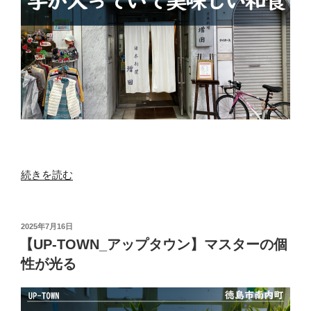
“【日
続きを読む
本
料
理
投
2025年7月16日
稿
増
【UP-TOWN_アップタウン】マスターの個
日:
田】
性が光る
旨
い
和