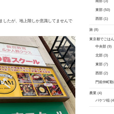
南部
(3)
東部
(50)
西部
(1)
ましたが、地上階しか意識してませんで
旅
(8)
東京都でごは
中央部
(9)
北部
(3)
東部
(7)
西部
(2)
門前仲町勤
農業
(4)
バケツ稲
(4