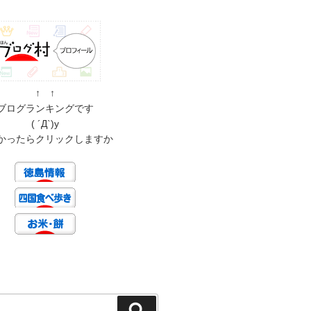
↑ ↑
ブログランキングです
( ´Д`)y
かったらクリックしますか
検