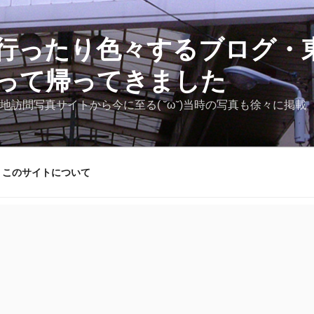
行ったり色々するブログ・東
って帰ってきました
地訪問写真サイトから今に至る( ˘ω˘)当時の写真も徐々に掲載
このサイトについて