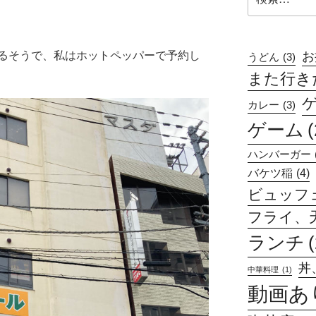
索:
お
るそうで、私はホットペッパーで予約し
うどん
(3)
また行きたい
カレー
(3)
ゲーム
(
ハンバーガー
バケツ稲
(4)
ビュッフ
フライ、
ランチ
丼
中華料理
(1)
動画あ