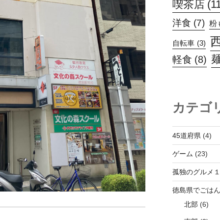
喫茶店
(1
洋食
(7)
粉
自転車
(3)
軽食
(8)
カテゴ
45道府県
(4)
ゲーム
(23)
孤独のグルメ
徳島県でごは
北部
(6)