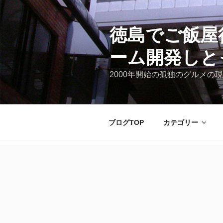
コ
ン
テ
徳島でご飯屋
ン
ーム開発しと
ツ
へ
2000年開始の孤独のグルメの現
ス
キ
ッ
プ
ブログTOP
カテゴリー