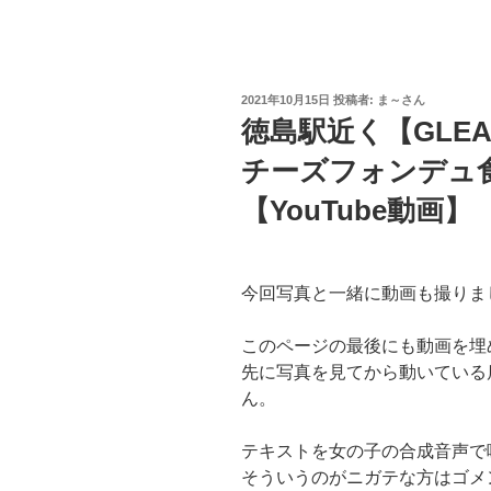
投
2021年10月15日
投稿者:
ま～さん
稿
徳島駅近く【GLEA
日:
チーズフォンデュ
【YouTube動画】
今回写真と一緒に動画も撮りま
このページの最後にも動画を埋
先に写真を見てから動いている
ん。
テキストを女の子の合成音声で
そういうのがニガテな方はゴメ